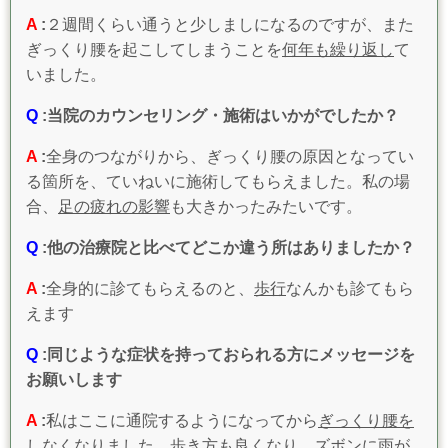
A
:
２週間くらい通うと少しましになるのですが、また
ぎっくり腰を起こしてしまうことを
何年も繰り返し
て
いました。
Q
:当院のカウンセリング・施術はいかがでしたか？
A
:
全身のつながりから、ぎっくり腰の原因となってい
る箇所を、ていねいに施術してもらえました。私の場
合、
足の疲れの影響
も大きかったみたいです。
Q
:他の治療院と比べてどこか違う所はありましたか？
A
:
全身的に診てもらえるのと、
歩行
なんかも診てもら
えます
Q
:同じような症状を持っておられる方にメッセージを
お願いします
A
:
私はここに通院するようになってから
ぎっくり腰を
しなくなりました
。歩き方も良くなり、
ズボンに雨が