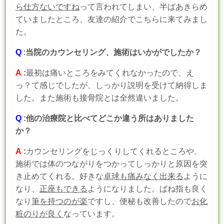
ら仕方ないですね
って言われてしまい、半ばあきらめ
ていましたところ、友達の紹介でこちらに来てみまし
た。
Q
:
当院のカウンセリング、施術はいかがでしたか？
A
:
最初は痛いところをみてくれなかったので、え
っ？て感じでしたが、しっかり説明を受けて納得しま
した。また施術も接骨院とは全然違いました。
Q
:他の治療院と比べてどこか違う所はありました
か？
A
:
カウンセリングをじっくりしてくれるところや、
施術では体のつながりをつかってしっかりと原因を突
き止めてくれる。好きな
卓球も痛みなく出来る
ように
なり、
正座もできる
ようになりました。ばね指も良く
なり
筆を持つのが楽
ですし、便秘も改善したので
お化
粧のりが良く
なっています。