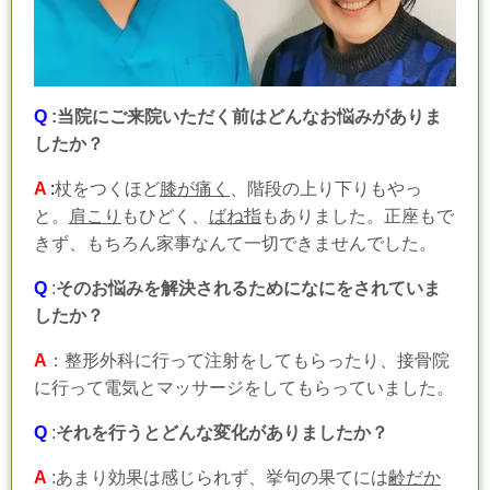
Q
:当院にご来院いただく前はどんなお悩みがありま
したか？
A
:
杖をつくほど
膝が痛く
、階段の上り下りもやっ
と。
肩こり
もひどく、
ばね指
もありました。正座もで
きず、もちろん家事なんて一切できませんでした。
Q
:
そのお悩みを解決されるためになにをされていま
したか？
A
：整形外科に行って注射をしてもらったり、接骨院
に行って電気とマッサージをしてもらっていました。
Q
:
それを行うとどんな変化がありましたか？
A
:あまり効果は感じられず、挙句の果てには
齢だか