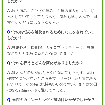
したか？
A
:
腰の痛み
、
左ひざの痛み
、
右肩の痛み
があり、じ
っとしていてもとてもつらく、
気分も落ち込んで
、日
常生活がどうにもならなかった。
Q
:そのお悩みを解決されるためになにをされていま
したか？
A
:
整形外科、接骨院、カイロプラクティック、整体
などありとあらゆるところに行きました。
Q
:それを行うとどんな変化がありましたか？
A
:
ほとんどの所が話もろくに聞いてもらえず、
流れ
作業的
にただ痛いところをマッサージしたり電気をか
けたりで、その時は気持ちいいのですが、また次の日
になると痛みがぶり返してました。
Q
:当院のカウンセリング・施術はいかがでしたか？