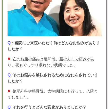
Q
：
当院にご来院いただく前はどんなお悩みがありま
したか？
A
:
左の
お腹の痛み
と違和感、
腰の方まで痛み
があ
り、夜もぐっすり
眠れない
状態でした。
Q
:
そのお悩みを解決されるためになにをされていま
したか？
A
:整形外科や整骨院、大学病院にも行って、入院ま
でしました。
Q
:
それを行うとどんな変化がありましたか？