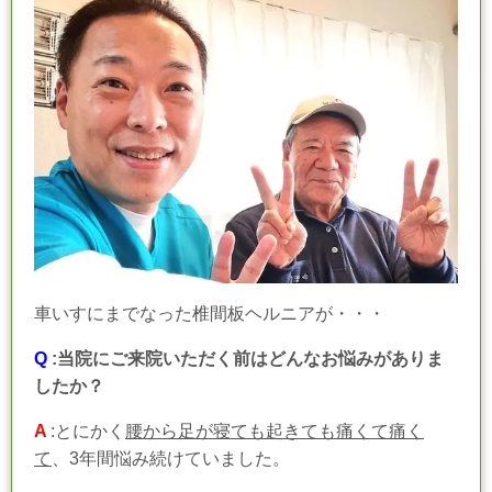
車いすにまでなった椎間板ヘルニアが・・・
Q
:
当院にご来院いただく前はどんなお悩みがありま
したか？
A
:とにかく
腰から足が寝ても起きても痛くて痛く
て
、
3
年間悩み続けていました。